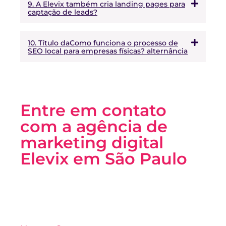
9. A Elevix também cria landing pages para
captação de leads?
10. Título daComo funciona o processo de
SEO local para empresas físicas? alternância
Entre em contato
com a agência de
marketing digital
Elevix em São Paulo
A Elevix é uma agência de marketing digital em São
Paulo, especializada em criação de sites, identidade
visual, gestão de tráfego pago e automação com IA.
Preencha o formulário ao lado ou fale com nossa
equipe pelo WhatsApp e receba um diagnóstico
gratuito do seu negócio.