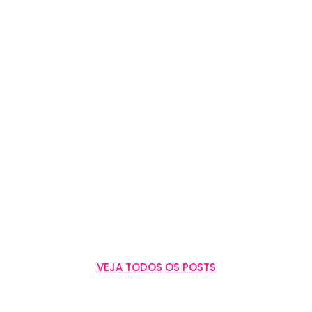
Como colocar empresa no Google: guia para
atrair mais clientes
Saiba como colocar sua empresa no Google e atrair
mais clientes com uma ficha otimizada no Google Meu
Negócio. Passo...
Leia Mais
VEJA TODOS OS POSTS