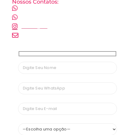
Nossos Contatos:
(11) 98555-0903
(11) 98555-0923
@elevix_mkt
contato@elevix.com.br
Nome
Telefone
E-mail
Tipo de Serviço